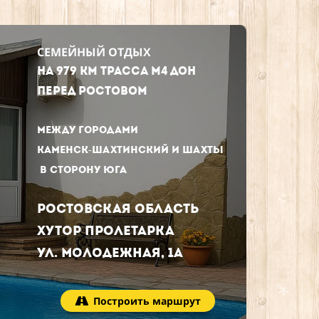
❄
❅
*
*
СЕМЕЙНЫЙ ОТДЫХ
*
НА 979 КМ трасса М4 ДОН
перед Ростовом
.
❄
между городами
❄
*
Каменск-Шахтинский и Шахты
❄
в сторону юга
❄
❄
Ростовская область
❆
❅
ХУТОР ПРОЛЕТАРКА
ул. Молодежная, 1а
❆
.
*
❄
Построить маршрут