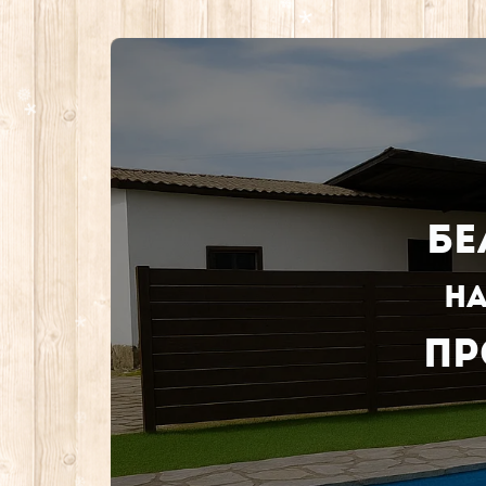
*
*
.
❆
❅
❄
*
Бе
❅
❅
*
.
на
*
Пр
*
.
*
❆
.
.