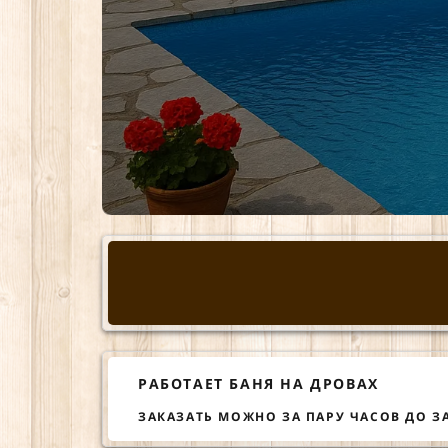
*
❅
.
❆
❄
❄
❄
.
.
❆
.
.
*
❆
РАБОТАЕТ БАНЯ НА ДРОВАХ
ЗАКАЗАТЬ МОЖНО ЗА ПАРУ ЧАСОВ ДО З