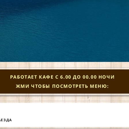
*
*
❅
❅
*
❅
*
❆
*
❆
РАБОТАЕТ КАФЕ С 6.00 ДО 00.00 НОЧИ
ЖМИ ЧТОБЫ ПОСМОТРЕТЬ МЕНЮ:
*
АЕЗДА