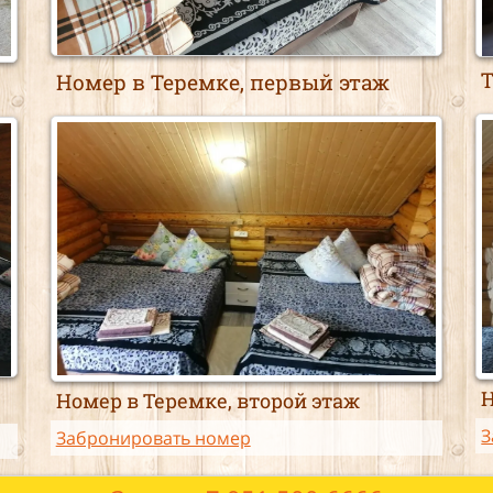
Номер в Теремке, первый этаж
Н
Номер в Теремке, второй этаж
З
Забронировать номер