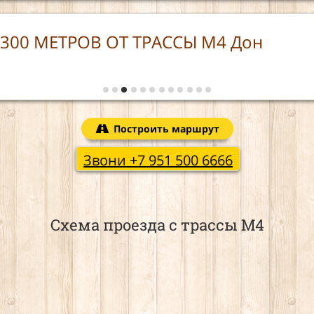
Развязка недалеко от отеля
Построить маршрут
Звони +7 951 500 6666
Схема проезда с трассы М4