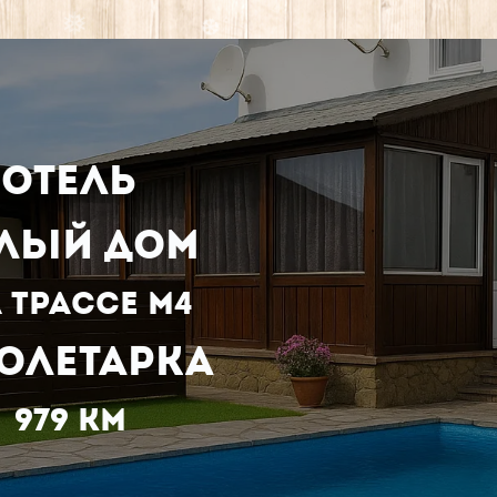
.
❄
*
*
❅
❅
отель
❆
лый Дом
 трассе м4
*
олетарка
979 км
❄