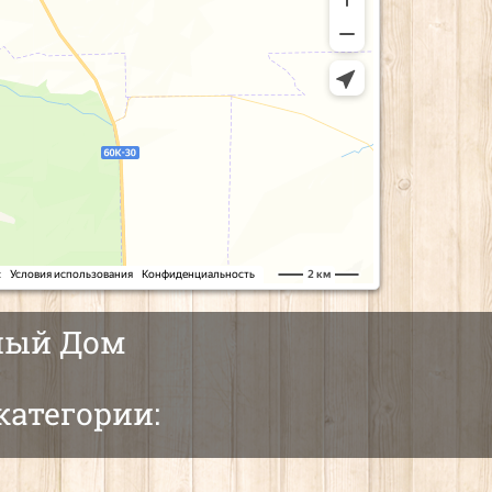
елый Дом
категории: